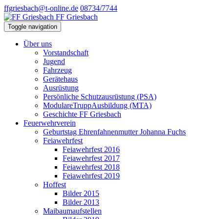
ffgriesbach@t-online.de
08734/7744
FF Griesbach
Toggle navigation
Über uns
Vorstandschaft
Jugend
Fahrzeug
Gerätehaus
Ausrüstung
Persönliche Schutzausrüstung (PSA)
ModulareTruppAusbildung (MTA)
Geschichte FF Griesbach
Feuerwehrverein
Geburtstag Ehrenfahnenmutter Johanna Fuchs
Feiawehrfest
Feiawehrfest 2016
Feiawehrfest 2017
Feiawehrfest 2018
Feiawehrfest 2019
Hoffest
Bilder 2015
Bilder 2013
Maibaumaufstellen