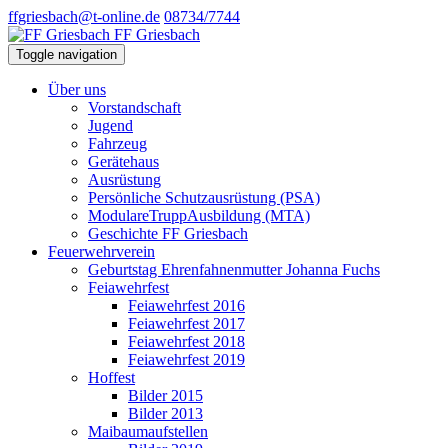
ffgriesbach@t-online.de
08734/7744
FF Griesbach
Toggle navigation
Über uns
Vorstandschaft
Jugend
Fahrzeug
Gerätehaus
Ausrüstung
Persönliche Schutzausrüstung (PSA)
ModulareTruppAusbildung (MTA)
Geschichte FF Griesbach
Feuerwehrverein
Geburtstag Ehrenfahnenmutter Johanna Fuchs
Feiawehrfest
Feiawehrfest 2016
Feiawehrfest 2017
Feiawehrfest 2018
Feiawehrfest 2019
Hoffest
Bilder 2015
Bilder 2013
Maibaumaufstellen