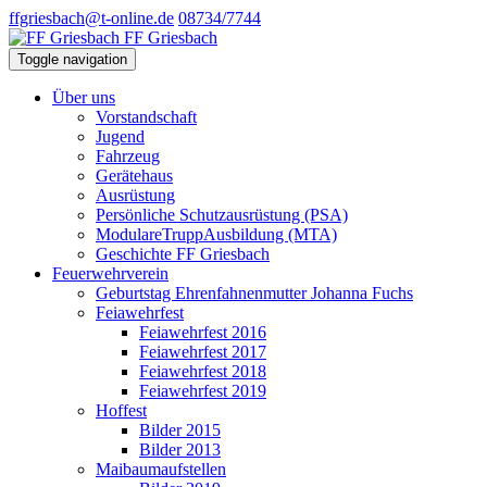
ffgriesbach@t-online.de
08734/7744
FF Griesbach
Toggle navigation
Über uns
Vorstandschaft
Jugend
Fahrzeug
Gerätehaus
Ausrüstung
Persönliche Schutzausrüstung (PSA)
ModulareTruppAusbildung (MTA)
Geschichte FF Griesbach
Feuerwehrverein
Geburtstag Ehrenfahnenmutter Johanna Fuchs
Feiawehrfest
Feiawehrfest 2016
Feiawehrfest 2017
Feiawehrfest 2018
Feiawehrfest 2019
Hoffest
Bilder 2015
Bilder 2013
Maibaumaufstellen