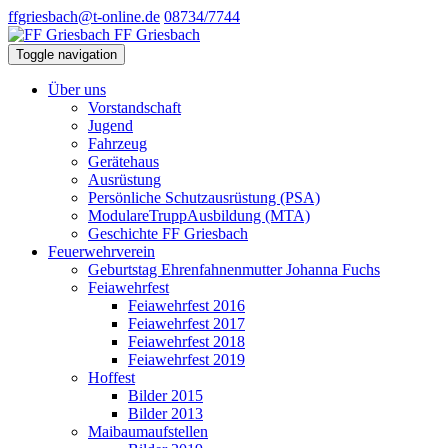
ffgriesbach@t-online.de
08734/7744
FF Griesbach
Toggle navigation
Über uns
Vorstandschaft
Jugend
Fahrzeug
Gerätehaus
Ausrüstung
Persönliche Schutzausrüstung (PSA)
ModulareTruppAusbildung (MTA)
Geschichte FF Griesbach
Feuerwehrverein
Geburtstag Ehrenfahnenmutter Johanna Fuchs
Feiawehrfest
Feiawehrfest 2016
Feiawehrfest 2017
Feiawehrfest 2018
Feiawehrfest 2019
Hoffest
Bilder 2015
Bilder 2013
Maibaumaufstellen