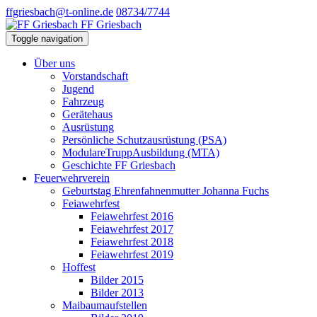
ffgriesbach@t-online.de
08734/7744
FF Griesbach
Toggle navigation
Über uns
Vorstandschaft
Jugend
Fahrzeug
Gerätehaus
Ausrüstung
Persönliche Schutzausrüstung (PSA)
ModulareTruppAusbildung (MTA)
Geschichte FF Griesbach
Feuerwehrverein
Geburtstag Ehrenfahnenmutter Johanna Fuchs
Feiawehrfest
Feiawehrfest 2016
Feiawehrfest 2017
Feiawehrfest 2018
Feiawehrfest 2019
Hoffest
Bilder 2015
Bilder 2013
Maibaumaufstellen