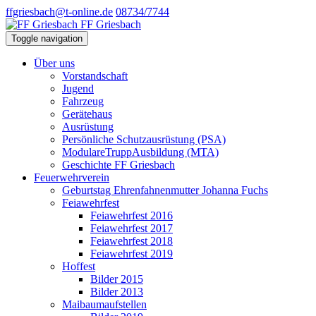
ffgriesbach@t-online.de
08734/7744
FF Griesbach
Toggle navigation
Über uns
Vorstandschaft
Jugend
Fahrzeug
Gerätehaus
Ausrüstung
Persönliche Schutzausrüstung (PSA)
ModulareTruppAusbildung (MTA)
Geschichte FF Griesbach
Feuerwehrverein
Geburtstag Ehrenfahnenmutter Johanna Fuchs
Feiawehrfest
Feiawehrfest 2016
Feiawehrfest 2017
Feiawehrfest 2018
Feiawehrfest 2019
Hoffest
Bilder 2015
Bilder 2013
Maibaumaufstellen