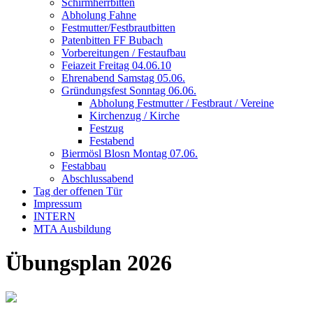
Schirmherrbitten
Abholung Fahne
Festmutter/Festbrautbitten
Patenbitten FF Bubach
Vorbereitungen / Festaufbau
Feiazeit Freitag 04.06.10
Ehrenabend Samstag 05.06.
Gründungsfest Sonntag 06.06.
Abholung Festmutter / Festbraut / Vereine
Kirchenzug / Kirche
Festzug
Festabend
Biermösl Blosn Montag 07.06.
Festabbau
Abschlussabend
Tag der offenen Tür
Impressum
INTERN
MTA Ausbildung
Übungsplan 2026