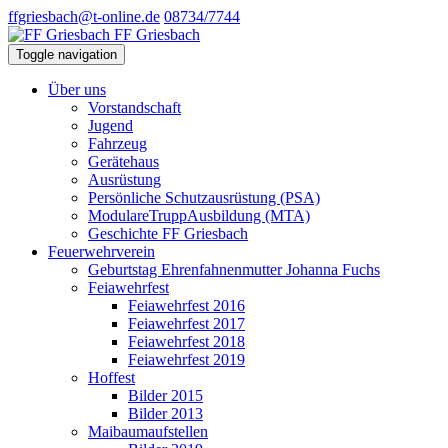
ffgriesbach@t-online.de
08734/7744
FF Griesbach
Toggle navigation
Über uns
Vorstandschaft
Jugend
Fahrzeug
Gerätehaus
Ausrüstung
Persönliche Schutzausrüstung (PSA)
ModulareTruppAusbildung (MTA)
Geschichte FF Griesbach
Feuerwehrverein
Geburtstag Ehrenfahnenmutter Johanna Fuchs
Feiawehrfest
Feiawehrfest 2016
Feiawehrfest 2017
Feiawehrfest 2018
Feiawehrfest 2019
Hoffest
Bilder 2015
Bilder 2013
Maibaumaufstellen