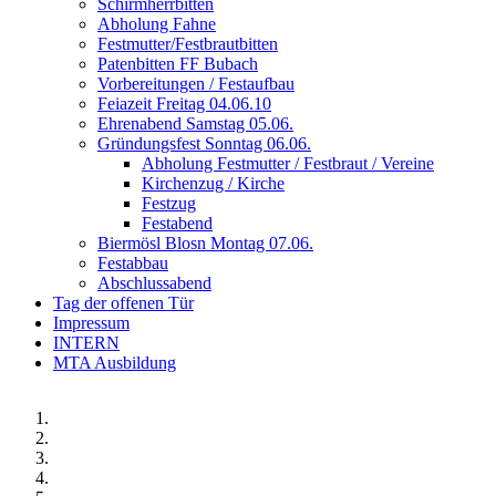
Schirmherrbitten
Abholung Fahne
Festmutter/Festbrautbitten
Patenbitten FF Bubach
Vorbereitungen / Festaufbau
Feiazeit Freitag 04.06.10
Ehrenabend Samstag 05.06.
Gründungsfest Sonntag 06.06.
Abholung Festmutter / Festbraut / Vereine
Kirchenzug / Kirche
Festzug
Festabend
Biermösl Blosn Montag 07.06.
Festabbau
Abschlussabend
Tag der offenen Tür
Impressum
INTERN
MTA Ausbildung